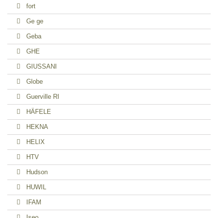
fort
Ge ge
Geba
GHE
GIUSSANI
Globe
Guerville RI
HÄFELE
HEKNA
HELIX
HTV
Hudson
HUWIL
IFAM
Iseo