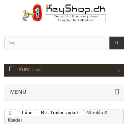
Kurv
(tom)
MENU
Låse
Bil - Trailer -cykel
Wirelås &
Kæder