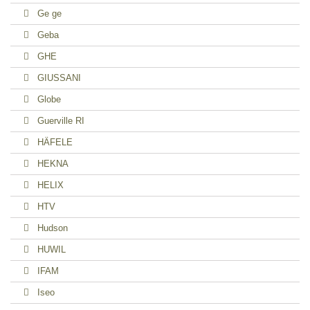
Ge ge
Geba
GHE
GIUSSANI
Globe
Guerville RI
HÄFELE
HEKNA
HELIX
HTV
Hudson
HUWIL
IFAM
Iseo