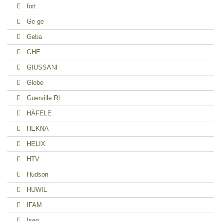
fort
Ge ge
Geba
GHE
GIUSSANI
Globe
Guerville RI
HÄFELE
HEKNA
HELIX
HTV
Hudson
HUWIL
IFAM
Iseo