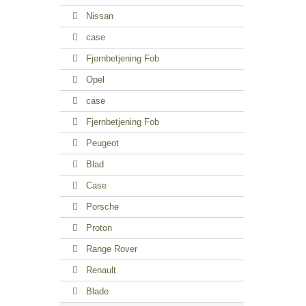
Nissan
case
Fjernbetjening Fob
Opel
case
Fjernbetjening Fob
Peugeot
Blad
Case
Porsche
Proton
Range Rover
Renault
Blade