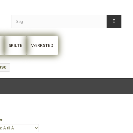
SKILTE
VÆRKSTED
ase
er