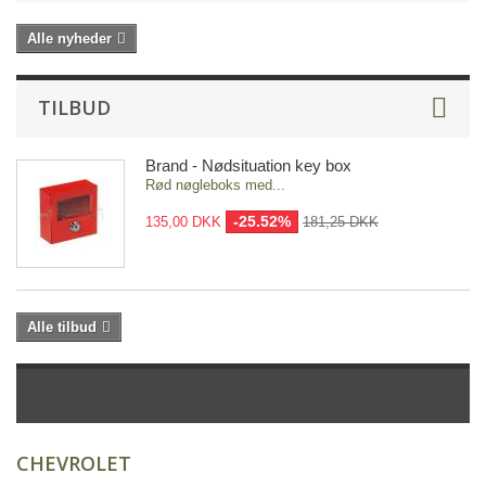
Alle nyheder
TILBUD
Brand - Nødsituation key box
Rød nøgleboks med...
-25.52%
135,00 DKK
181,25 DKK
Alle tilbud
CHEVROLET