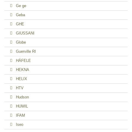
Ge ge
Geba
GHE
GIUSSANI
Globe
Guerville RI
HÄFELE
HEKNA
HELIX
HTV
Hudson
HUWIL
IFAM
Iseo