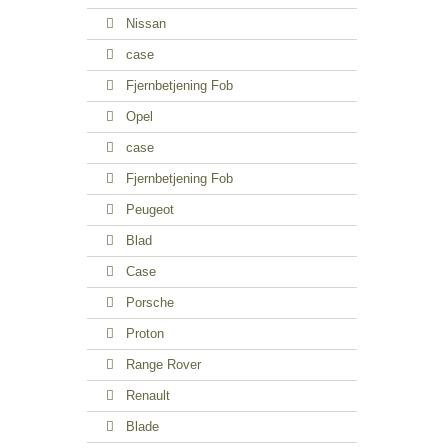
Nissan
case
Fjernbetjening Fob
Opel
case
Fjernbetjening Fob
Peugeot
Blad
Case
Porsche
Proton
Range Rover
Renault
Blade