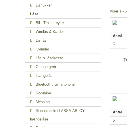
Dørlukker
Viser 1 - 5
Låse
Bil - Trailer -cykel
Wirelås & Kæder
Antal
Dørlås
5
Cylinder
Lås & låsekasse
T
Garage greb
Hængelås
Bluetooth / Smartphone
Kodelåse
Messing
Reservedele til ASSA-ABLOY
Antal
hængelåse
5