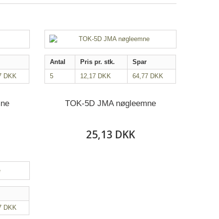
Antal
Pris pr. stk.
Spar
7 DKK
5
12,17 DKK
64,77 DKK
mne
TOK-5D JMA nøgleemne
25,13 DKK
7 DKK