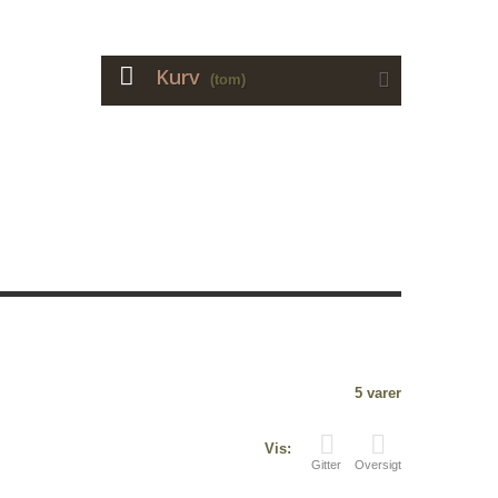
Kurv
(tom)
5 varer
Vis:
Gitter
Oversigt